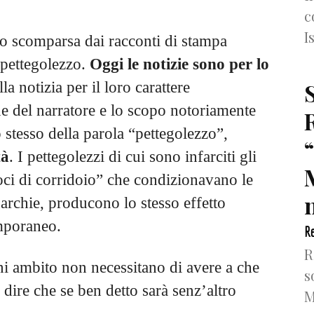
c
I
to scomparsa dai racconti di stampa
o pettegolezzo.
Oggi le notizie sono per lo
la notizia per il loro carattere
e del narratore e lo scopo notoriamente
 stesso della parola “pettegolezzo”,
tà
. I pettegolezzi di cui sono infarciti gli
voci di corridoio” che condizionavano le
n
archie, producono lo stesso effetto
mporaneo.
Re
R
gni ambito non necessitano di avere a che
s
o dire che se ben detto sarà senz’altro
M