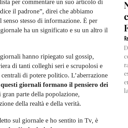
lista per commentare un suo articolo di
 dice il padrone”, direi che abbiamo
el senso stesso di informazione. È per
F
giornale ha un significato e su un altro il
Re
D
c
giornali hanno ripiegato sul gossip,
r
era di tanti colleghi seri e scrupolosi e
e
 centrali di potere politico. L’aberrazione
e
)
questi giornali formano il pensiero dei
l
i gran parte della popolazione,
one della realtà e della verità.
etto sul giornale e ho sentito in Tv, è