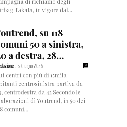
ampagna di richiamo degli
irbag Takata, in vigore dal...
Youtrend, su 118
comuni 50 a sinistra,
0 a destra, 28...
dazione
8 Giugno 2026
0
-
ui centri con più di 15mila
bitanti centrosinistra partiva da
9, centrodestra da 42 Secondo le
laborazioni di Youtrend, in 50 dei
18 comuni...