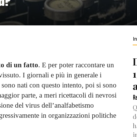
I
to di un fatto
. E per poter raccontare un
issuto. I giornali e più in generale i
 sono nati con questo intento, poi si sono
aggior parte, a meri ricettacoli di nevrosi
Re
sione del virus dell’analfabetismo
Q
gressivamente in organizzazioni politiche
d
h
i