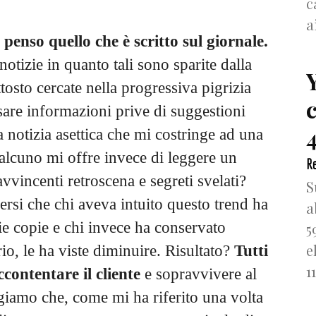
c
a
nso quello che è scritto sul giornale.
notizie in quanto tali sono sparite dalla
tosto cercate nella progressiva pigrizia
ssare informazioni prive di suggestioni
4
notizia asettica che mi costringe ad una
lcuno mi offre invece di leggere un
Re
vvincenti retroscena e segreti svelati?
S
ersi che chi aveva intuito questo trend ha
a
rie copie e chi invece ha conservato
5
e
rio, le ha viste diminuire. Risultato?
Tutti
1
contentare il cliente
e sopravvivere al
iamo che, come mi ha riferito una volta