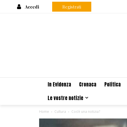
Accedi
Registrati
In Evidenza
Cronaca
Politica
Le vostre notizie
Home
Cultura
Cos’è una notizia?