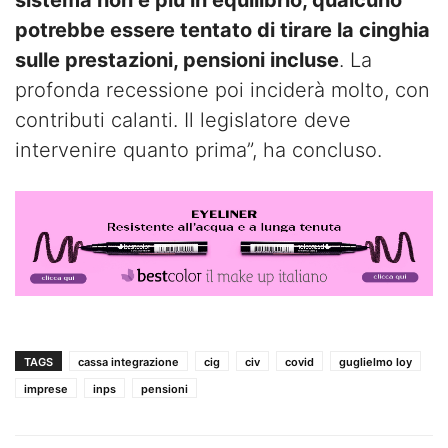
sistema non è più in equilibrio, qualcuno
potrebbe essere tentato di tirare la cinghia
sulle prestazioni, pensioni incluse
. La
profonda recessione poi inciderà molto, con
contributi calanti. Il legislatore deve
intervenire quanto prima”, ha concluso.
TAGS
cassa integrazione
cig
civ
covid
guglielmo loy
imprese
inps
pensioni