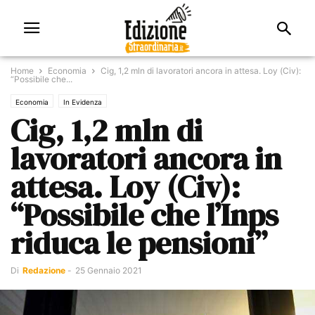
Home
Economia
Cig, 1,2 mln di lavoratori ancora in attesa. Loy (Civ):
“Possibile che...
Economia
In Evidenza
Cig, 1,2 mln di
lavoratori ancora in
attesa. Loy (Civ):
“Possibile che l’Inps
riduca le pensioni”
Di
Redazione
-
25 Gennaio 2021