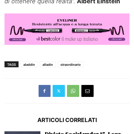
di ottenere quella realtà”.
Albert Einstein
TAGS
aladdin
alladin
straordinario
ARTICOLI CORRELATI