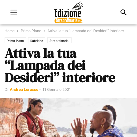
Home
Primo Piano
Attiva la tua “Lampada dei Desideri” interiore
Primo Piano
Rubriche
Straordinario!
Attiva la tua
“Lampada dei
Desideri” interiore
Di
Andrea Lorusso
-
11 Gennaio 2021