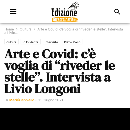
Home
Cultura
Arte e Covid: c’è voglia di “riveder le stelle”. Intervista
a Livio...
Cultura
In Evidenza
Interviste
Primo Piano
Arte e Covid: c’è
voglia di “riveder le
stelle”. Intervista a
Livio Longoni
Di
Marilù Ianniello
-
11 Giugno 2021