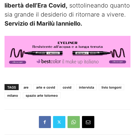
libertà dell’Era Covid,
sottolineando quanto
sia grande il desiderio di ritornare a vivere.
Servizio di Marilù Ianniello.
TAGS
are
arte e covid
covid
intervista
livio longoni
milano
spazio arte tolomeo