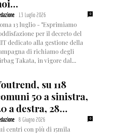
oi...
dazione
13 Luglio 2026
0
-
oma 13 luglio - "Esprimiamo
oddisfazione per il decreto del
IT dedicato alla gestione della
ampagna di richiamo degli
irbag Takata, in vigore dal...
Youtrend, su 118
comuni 50 a sinistra,
0 a destra, 28...
dazione
8 Giugno 2026
0
-
ui centri con più di 15mila