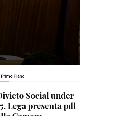
n Primo Piano
Divieto Social under
15, Lega presenta pdl
alla Camera