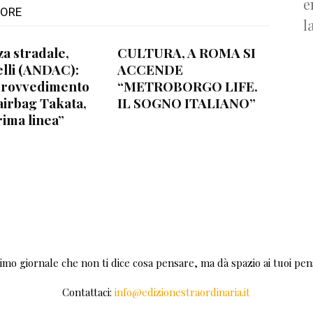
e
TORE
l
za stradale,
CULTURA, A ROMA SI
lli (ANDAC):
ACCENDE
provvedimento
“METROBORGO LIFE.
airbag Takata,
IL SOGNO ITALIANO”
rima linea”
rimo giornale che non ti dice cosa pensare, ma dà spazio ai tuoi pens
Contattaci:
info@edizionestraordinaria.it