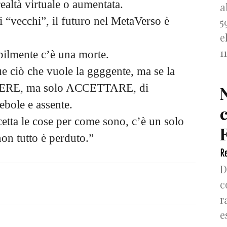
 realtà virtuale o aumentata.
a
 “vecchi”, il futuro nel MetaVerso è
5
e
1
bilmente c’è una morte.
gue ciò che vuole la ggggente, ma se la
OLERE, ma solo ACCETTARE, di
ebole e assente.
cetta le cose per come sono, c’è un solo
F
on tutto è perduto.”
Re
D
c
r
e