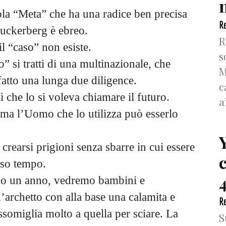
n
rola “Meta” che ha una radice ben precisa
Re
Zuckerberg è ebreo.
R
l “caso” non esiste.
s
” si tratti di una multinazionale, che
M
atto una lunga due diligence.
c
 che lo si voleva chiamare il futuro.
a
 ma l’Uomo che lo utilizza può esserlo
crearsi prigioni senza sbarre in cui essere
esso tempo.
4
mo un anno, vedremo bambini e
n’archetto con alla base una calamita e
Re
somiglia molto a quella per sciare. La
S