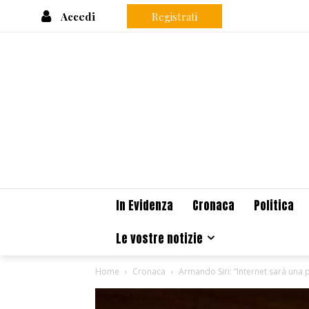
Accedi
Registrati
In Evidenza
Cronaca
Politica
Le vostre notizie
Home
Cronaca
Armando Siri: “Internet sarà una 