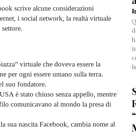
ook scrive alcune considerazioni
Re
rnet, i social network, la realtà virtuale
Q
 settore.
d
h
i
c
iazza” virtuale che doveva essere la
I
one per ogni essere umano sulla terra.
el suo fondatore.
e USA è stato chiuso senza appello, mentre
profilo comunicavano al mondo la presa di
lla sua nascita Facebook, cambia nome al