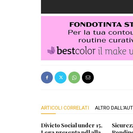
ARTICOLI CORRELATI
ALTRO DALL'AU
Divieto Social under 15,
Sicurez
Lega presenta pdl alla
Rondine