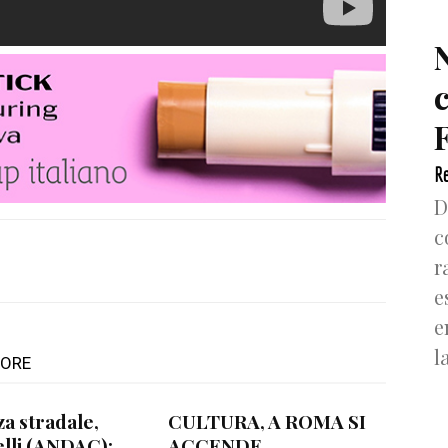
F
Re
D
c
r
e
e
l
TORE
za stradale,
CULTURA, A ROMA SI
lli (ANDAC):
ACCENDE