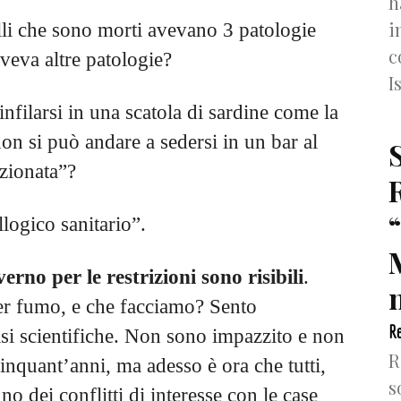
h
i
li che sono morti avevano 3 patologie
c
veva altre patologie?
I
nfilarsi in una scatola di sardine come la
on si può andare a sedersi in un bar al
izionata”?
llogico sanitario”.
rno per le restrizioni sono risibili
.
n
er fumo, e che facciamo? Sento
Re
si scientifiche. Non sono impazzito e non
R
inquant’anni, ma adesso è ora che tutti,
s
nno dei conflitti di interesse con le case