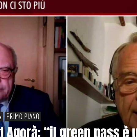
A
PRIMO PIANO
d Agorà: “il green pass è 