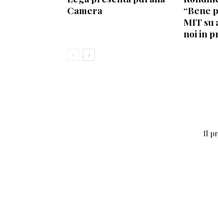
Camera
“Bene 
MIT su 
noi in p
Il p