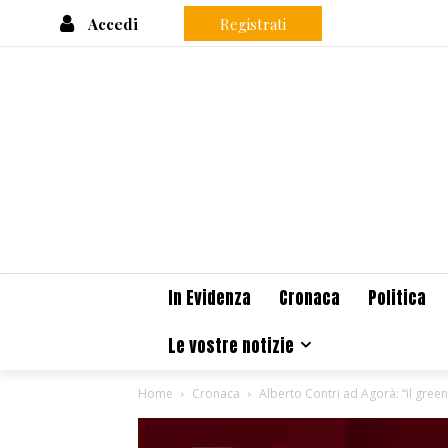
Accedi
Registrati
In Evidenza
Cronaca
Politica
Le vostre notizie
Home
Cronaca
Alberto Contri ad Agorà: “il green 