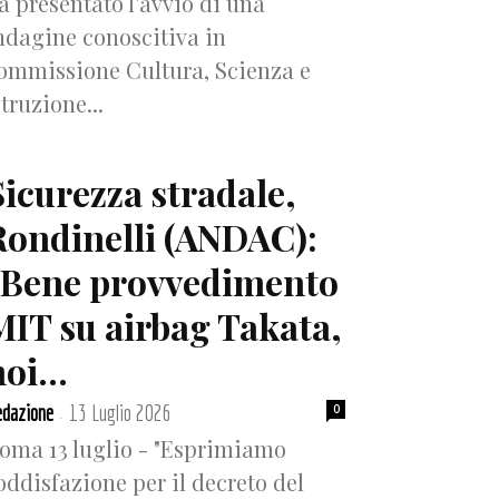
a presentato l’avvio di una
ndagine conoscitiva in
ommissione Cultura, Scienza e
struzione...
Sicurezza stradale,
Rondinelli (ANDAC):
“Bene provvedimento
MIT su airbag Takata,
oi...
dazione
13 Luglio 2026
0
-
oma 13 luglio - "Esprimiamo
oddisfazione per il decreto del