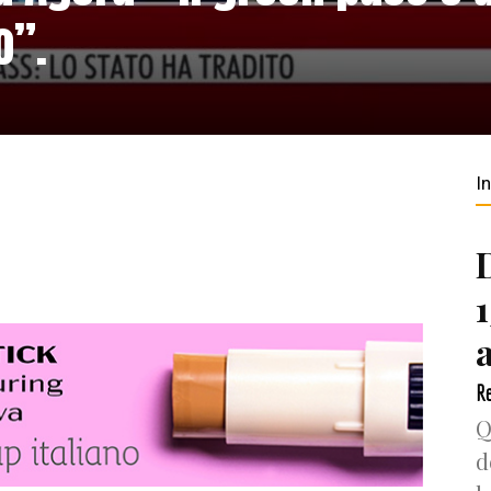
o”.
I
Re
Q
d