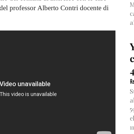
M
del professor Alberto Contri docente di
c
a
4
Re
S
a
5
e
1