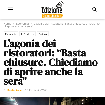
Home
Economia
L’agonia dei ristoratori: “Basta chiusure. Chiediamo
di aprire anche la sera”
Economia
In Evidenza
Politica
L’agonia dei
ristoratori: “Basta
chiusure. Chiediamo
di aprire anche la
sera”
Di
Redazione
-
25 Febbraio 2021